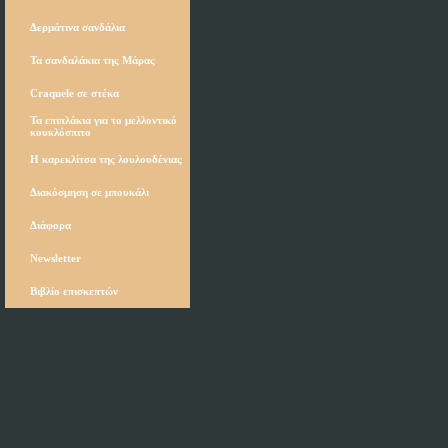
Δερμάτινα σανδάλια
Τα σανδαλάκια της Μάρας
Craquele σε στέκα
Τα επιπλάκια για το μελλοντικό
κουκλόσπιτο
Η καρεκλίτσα της λουλουδένιας
Διακόσμηση σε μπουκάλι
Διάφορα
Newsletter
Βιβλίο επισκεπτών