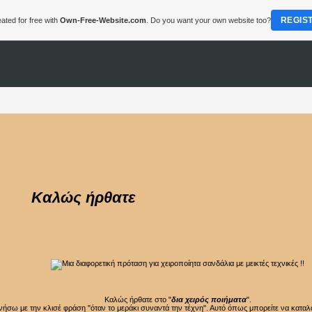
REGIS
ated for free with
Own-Free-Website.com
. Do you want your own website too?
αλώς ήρθατε
Καλώς ήρθατε στο "
δια χειρός ποιήματα
".
νήσω με την κλισέ φράση "όταν το μεράκι συναντά την τέχνη". Αυτό όπως μπορείτε να καταλά