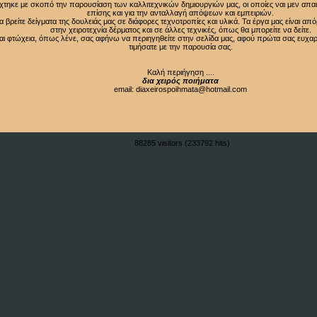
τηκε με σκοπό την παρουσίαση των καλλιτεχνικών δημιουργιών μας, οι οποίες ναι μεν απα
επίσης και για την ανταλλαγή απόψεων και εμπειριών.
βρείτε δείγματα της δουλειάς μας σε διάφορες τεχνοτροπίες και υλικά. Τα έργα μας είναι απ
στην χειροτεχνία δέρματος και σε άλλες τεχνικές, όπως θα μπορείτε να δείτε.
αι φτώχεια, όπως λένε, σας αφήνω να περιηγηθείτε στην σελίδα μας, αφού πρώτα σας ευχαρ
τιμήσατε με την παρουσία σας.
Καλή περιήγηση ....
δια χειρός ποιήματα
email: diaxeirospoihmata@hotmail.com
88285 visitors (233792 hits)