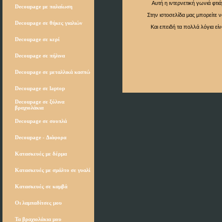
Aυτή η ιντερνετική γωνιά φτιάχ
Decoupage με παλαίωση
Στην ιστοσελίδα μας μπορείτε να 
Decoupage σε θήκες γιαλιών
Και επειδή τα πολλά λόγια είν
Decoupage σε κερί
Decoupage σε πήλινα
Decoupage σε μεταλλικά κασπώ
Decoupage σε laptop
Decoupage σε ξύλινα
βραχιολάκια
Decoupage σε σουπλά
Decoupage - Διάφορα
Κατασκευές με δέρμα
Κατασκευές με σμάλτο σε γυαλί
Κατασκευές σε καμβά
Οι λαμπαδίτσες μου
Τα βραχιολάκια μου