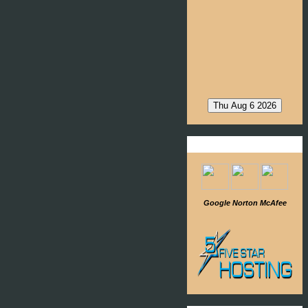
SafeWeb / Translate
Google
Norton
McAfee