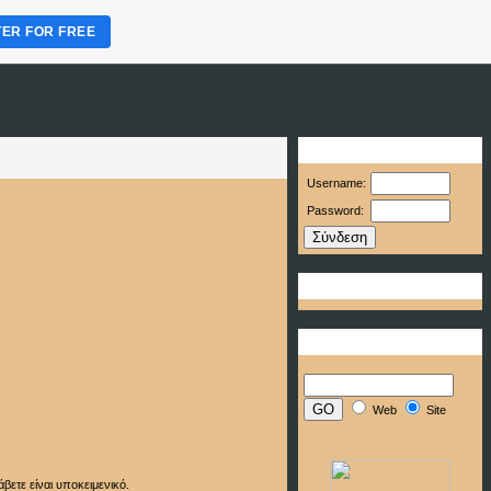
TER FOR FREE
Είσοδος Μέλους
Username:
Password:
Facebook 'Like' Button
Αναζήτηση
Web
Site
βετε είναι υποκειμενικό.