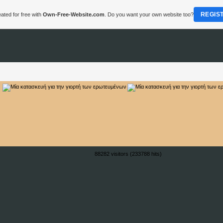
REGIS
ated for free with
Own-Free-Website.com
. Do you want your own website too?
88282 visitors (233788 hits)