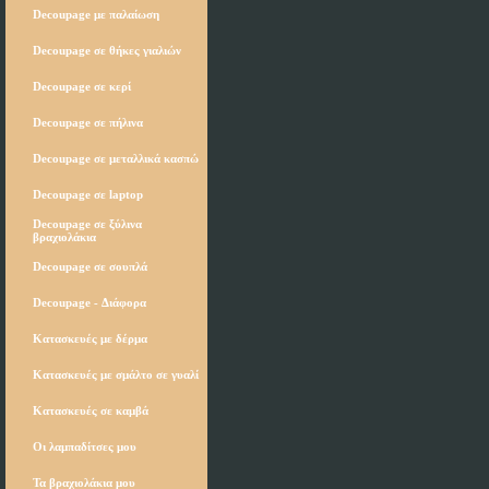
Decoupage με παλαίωση
Decoupage σε θήκες γιαλιών
Decoupage σε κερί
Decoupage σε πήλινα
Decoupage σε μεταλλικά κασπώ
Decoupage σε laptop
Decoupage σε ξύλινα
βραχιολάκια
Decoupage σε σουπλά
Decoupage - Διάφορα
Κατασκευές με δέρμα
Κατασκευές με σμάλτο σε γυαλί
Κατασκευές σε καμβά
Οι λαμπαδίτσες μου
Τα βραχιολάκια μου