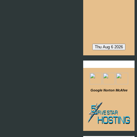
SafeWeb / Translate
Google
Norton
McAfee