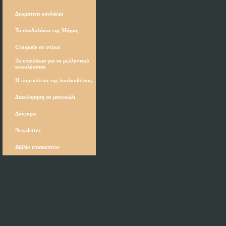
Δερμάτινα σανδάλια
Τα σανδαλάκια της Μάρας
Craquele σε στέκα
Τα επιπλάκια για το μελλοντικό
κουκλόσπιτο
Η καρεκλίτσα της λουλουδένιας
Διακόσμηση σε μπουκάλι
Διάφορα
Newsletter
Βιβλίο επισκεπτών