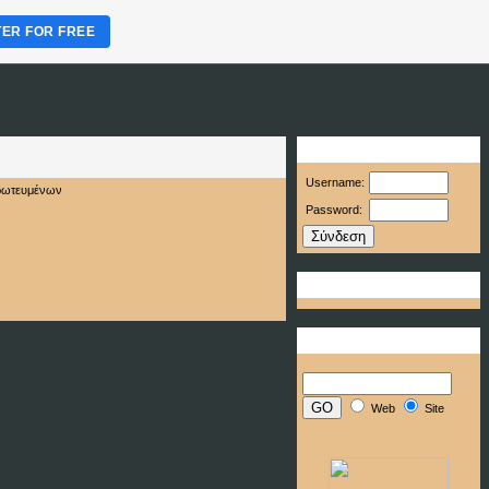
TER FOR FREE
Είσοδος Μέλους
Username:
Password:
Facebook 'Like' Button
Αναζήτηση
Web
Site